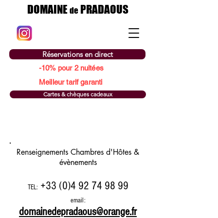
DOMAINE
PRADAOUS
de
Réservations en direct
-10% pour 2 nuitées
Meilleur tarif garanti
Cartes & chèques cadeaux
CONTACT
Renseignements
Chambres d'Hôtes &
évènements
+33 (0)4 92 74 98 99
TEL:
email:
domainedepradaous@orange.fr