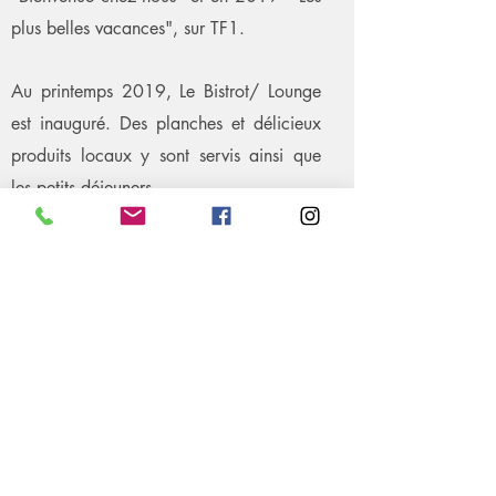
plus belles vacances", sur TF1.
Au printemps 2019, Le Bistrot/ Lounge
est inauguré. Des planches et délicieux
produits locaux y sont servis ainsi que
les petits déjeuners.
Le Lounge inclu une bibliothèque, un
coin fitness et un billard américain.
En 2021, le bistrot propose des
grillades avec une nouvelle cuisine/BBQ
extérieure.